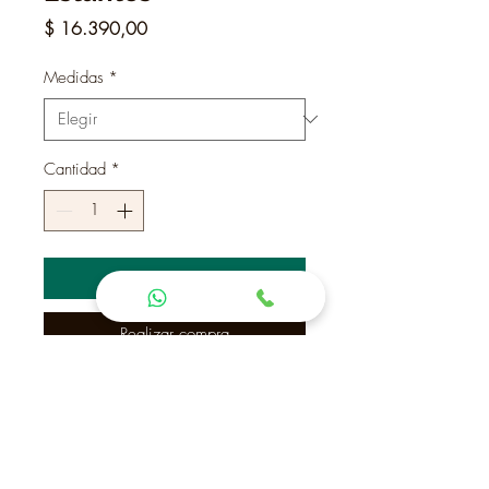
Precio
$ 16.390,00
Medidas
*
Cantidad
*
Agregar al carrito
Realizar compra
Mueble de Baño "2 Estantes"
No incluye pileta ni griferia.