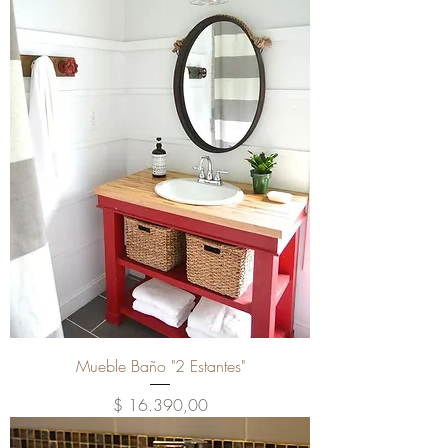
Mueble Baño "2 Estantes"
Precio
$ 16.390,00