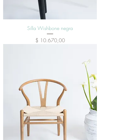
Silla Wishbone negra
Precio
$ 10.670,00