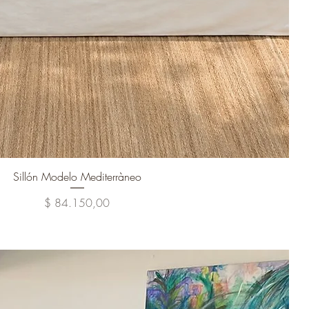
Vista rápida
Sillón Modelo Mediterràneo
Precio
$ 84.150,00