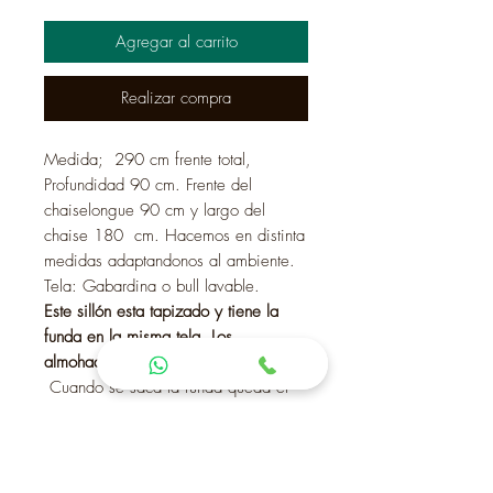
Agregar al carrito
Realizar compra
Medida; 290 cm frente total,
Profundidad 90 cm. Frente del
chaiselongue 90 cm y largo del
chaise 180 cm. Hacemos en distinta
medidas adaptandonos al ambiente.
Tela: Gabardina o bull lavable.
Este sillón esta tapizado y tiene la
funda en la misma tela. Los
almohadones tienen doble funda.
Cuando se saca la funda queda el
sillón perfectamente tapizado. Se
puede hacer la funda en otro color
para casos que hay mascotas o niños
y quieran un sillón mas sufrido.