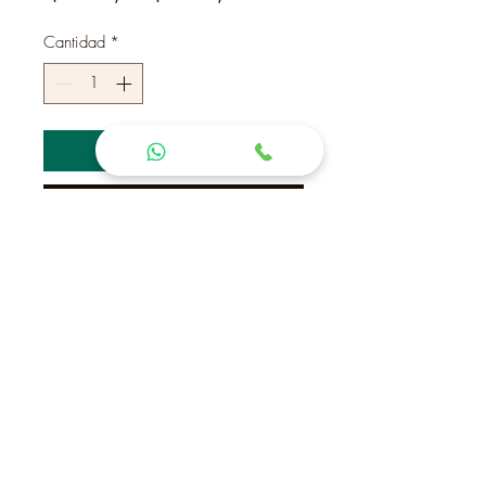
de
oferta
Cantidad
*
Agregar al carrito
Realizar compra
Brújula entre espiga y
Contactanos
Cno La
(+598) 42 22 41 72
Laguna.
Maldonado
(+598) 94 43 41 99
Uruguay
(Vicky)
CP 20000