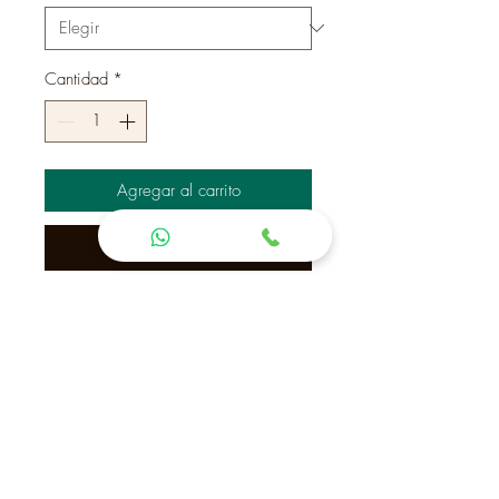
Cantidad
*
Agregar al carrito
Realizar compra
Cómoda modelo Doble
Herrajes a elección