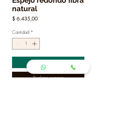
Espejo redondo fibra
natural
Precio
$ 6.435,00
Cantidad
*
Agregar al carrito
Realizar compra
70 cm. Diàmetro