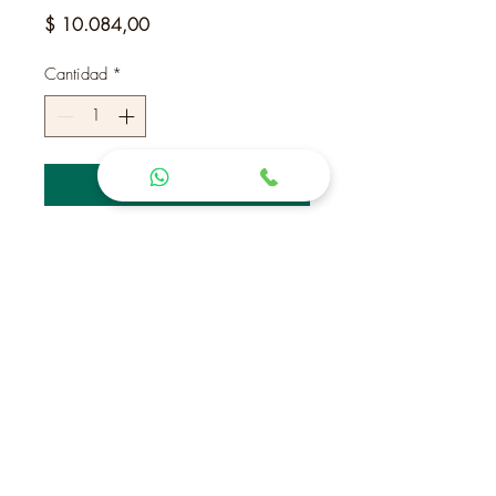
Precio
$ 10.084,00
Cantidad
*
Agregar al carrito
Realizar compra
Brújula entre espiga y
Contactanos
Cno La
(+598) 42 22 41 72
Laguna.
Maldonado
(+598) 94 43 41 99
Uruguay
(Vicky)
CP 20000