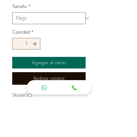
oferta
Tamaño
*
Cantidad
*
Agregar al carrito
Realizar compra
TAMAÑO:
Chica: 25 diamento x 40 de altura
Grande: 40 diamentro x 60 altura
Material: Tela y Bambu (se saca para
lavar)