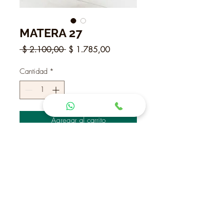
MATERA 27
Precio
Precio
 $ 2.100,00 
$ 1.785,00
de
oferta
Cantidad
*
Agregar al carrito
Realizar compra