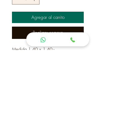
Agregar al carrito
Realizar compra
Medida 1.40 x 1.40 -
Brújula entre espiga y
Contactanos
Cno La
(+598) 42 22 41 72
Laguna.
Maldonado
(+598) 94 43 41 99
Uruguay
(Vicky)
CP 20000