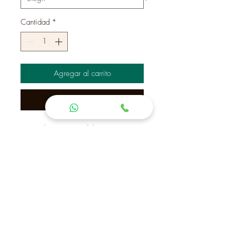
Cantidad
*
Agregar al carrito
Realizar compra
Mesa de arrimo modelo Ocean. con
cajones.
Brújula entre espiga y
Contactanos