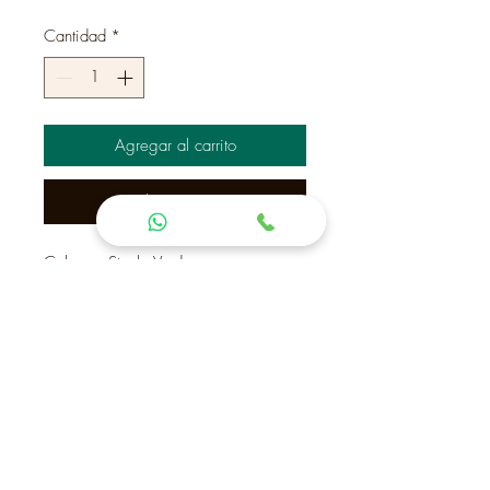
Cantidad
*
Agregar al carrito
Realizar compra
Color en Stock: Verde
Por color especial lo proporciona el
cliente
Brújula entre espiga y
Contactanos