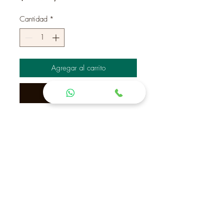
Cantidad
*
Agregar al carrito
Realizar compra
Mesa de Luz Modelo "Telefono".
40x30x70
Brújula entre espiga y
Contactanos
Cno La
(+598) 42 22 41 72