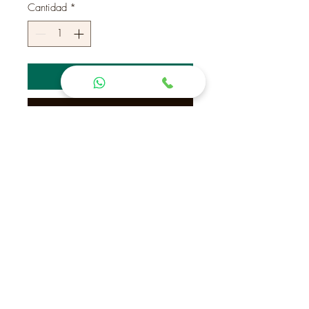
Cantidad
*
Agregar al carrito
Realizar compra
Brújula entre espiga y
Contactanos
Cno La
(+598) 42 22 41 72
Laguna.
Maldonado
(+598) 94 43 41 99
Uruguay
(Vicky)
CP 20000
Aceptamos