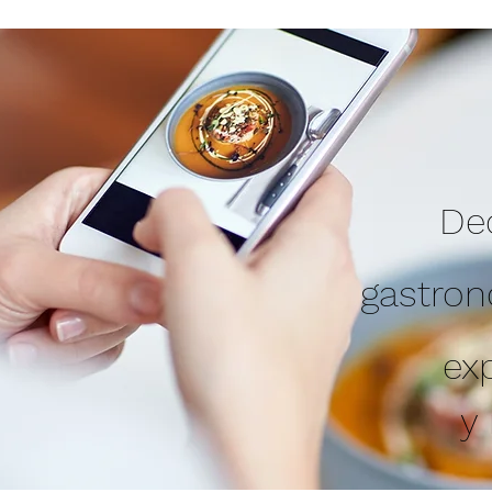
Ded
gastro
ex
y