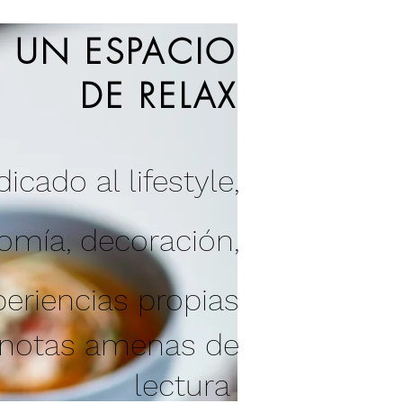
UN ESPACIO
DE RELAX
icado al lifestyle,
nomía
,
decoración
,
periencias propias
 notas amenas de
lectura