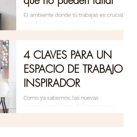
El ambiente donde tú trabajas es crucial
para tu desarrollo profesional. Hay
aspectos que son fundamentales para
crear un espacio...
4 CLAVES PARA UN
ESPACIO DE TRABAJO
INSPIRADOR
Como ya sabemos, las nuevas
generaciones vienen de la mano con
nuevas profesiones y la mayoría de ellas, el
lugar no es dentro de una...