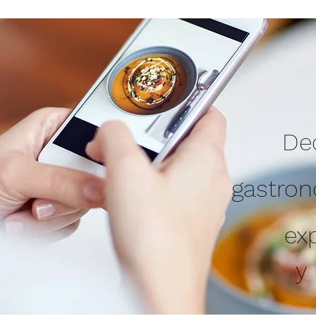
Ded
gastro
ex
y