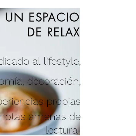
UN ESPACIO
DE RELAX
icado al lifestyle,
nomía
,
decoración
,
periencias propias
 notas amenas de
lectura