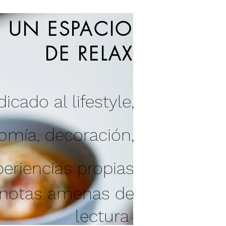
UN ESPACIO
DE RELAX
icado al lifestyle,
nomía
,
decoración
,
periencias propias
 notas amenas de
lectura