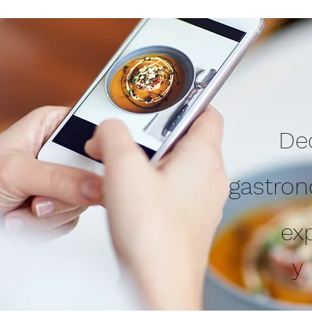
Ded
gastro
ex
y