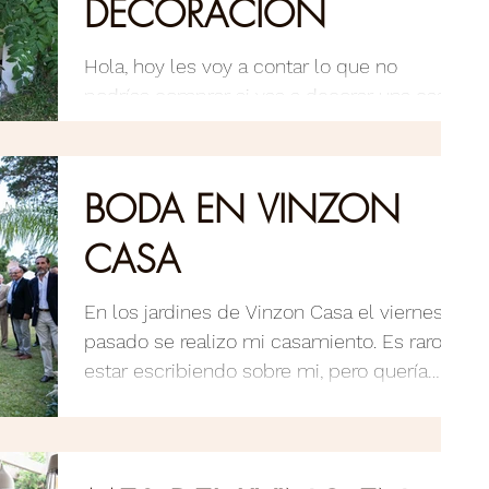
DECORACION
Hola, hoy les voy a contar lo que no
podrías comprar si vas a decorar una casa
o un ambiente. 1.Conjuntos de muebles en
juego. Pensamos...
BODA EN VINZON
CASA
En los jardines de Vinzon Casa el viernes
pasado se realizo mi casamiento. Es raro
estar escribiendo sobre mi, pero quería
compartir con...