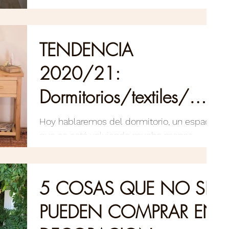
estilos como el...
TENDENCIA
2020/21:
Dormitorios/textiles/
fibras naturales
Hoy hablaremos del dormitorio, un espacio
que se está volviendo mucho menos
íntimo y mucho más público, es donde
trabajamos, vemos...
5 COSAS QUE NO SE
PUEDEN COMPRAR EN