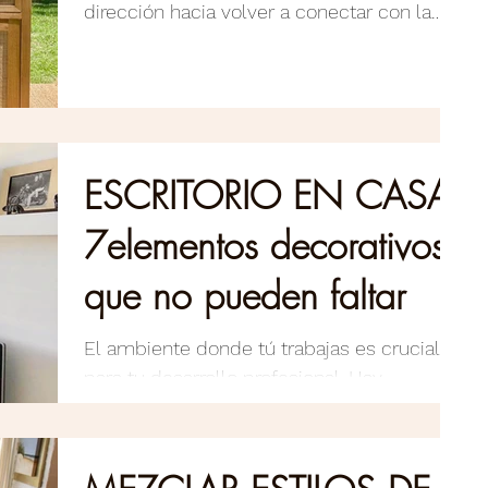
dirección hacia volver a conectar con la
naturaleza, y las...
ESCRITORIO EN CASA,
7elementos decorativos
que no pueden faltar
El ambiente donde tú trabajas es crucial
para tu desarrollo profesional. Hay
aspectos que son fundamentales para
crear un espacio...