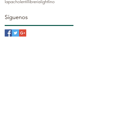
lapacho
lentil
libreria
light
lino
Síguenos