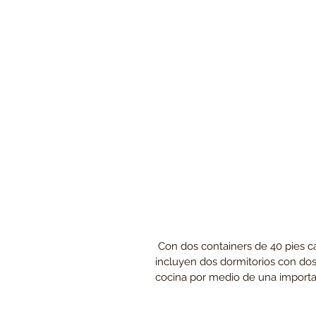
 Con dos containers de 40 pies cada uno se logra una superficie de 60 mc donde se 
incluyen dos dormitorios con dos 
cocina por medio de una importa