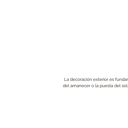
 La decoración exterior es fundamental para desarrollar un ambiente cálido para disfrutar 
del amanecer o la puesta del sol