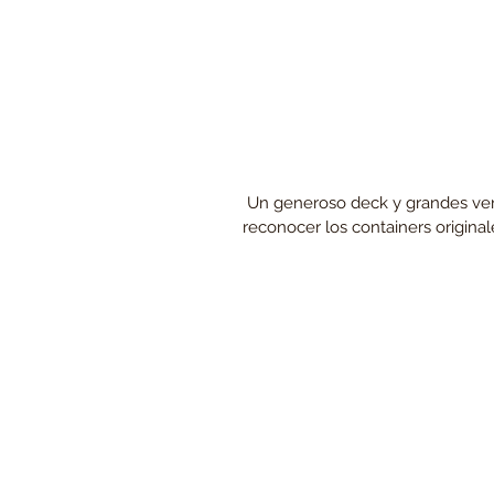
 Un generoso deck y grandes ventanales visten de tal manera la estructura que es difícil 
reconocer los containers original