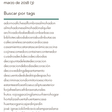
marzo de 2018
(3)
3 entradas
Buscar por tags
adorno
afiches
alfombras
almohadon
almohadones
almohadón
alquiler
archivador
baked
balcon
barbacoa
biblioteca
boda
bosnia
budin
butacas
cafe
caireles
canasto
cardo
casa
casamiento
cataratas
cerámica
cocina
cojines
comedor
container
contenedor
cuadros
deck
deco
decobodas
decopuntadeleste
decoracion
decoraciondebodas
decoración
decowedding
departamento
descuento
desk
desktop
despacho
discriminacion
dormitorio
escritorio
estante
estilo
estilos
eucaliptus
exterior
forja
freelance
fribrasnaturales
frutos rojos
garzón
glamour
hierro
hogar
hortalizas
huerta
huertaencasa
huertaorganica
jardin
jardín
josé ignacio
kilim
kravica
lamparas
lana