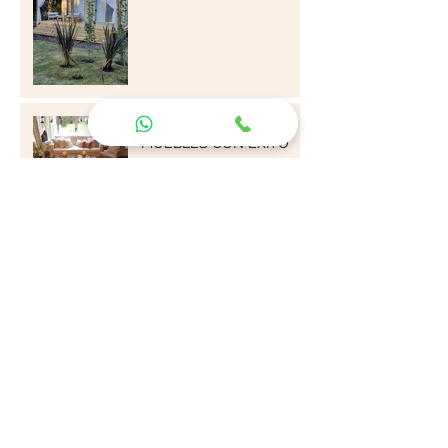
MEZCLAR ESTILOS DE
MUEBLES CON ÉXITO
MUEBLES DE EXTERIOR:
Opciones en maderas
ALMOHADONES: TIPS
PARA SABER COMBINAR
DECORACIÓN EN CASA
CONTAINER