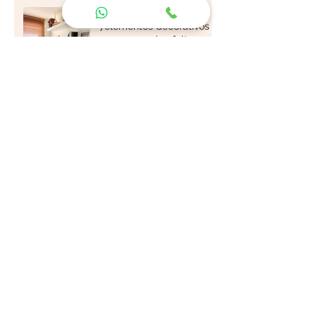
ESCRITORIO EN CASA,
7elementos decorativos
que no pueden faltar
CASA CONTAINER-
DECO EN POCOS M2
MEZCLAR ESTILOS DE
MUEBLES CON ÉXITO
MUEBLES DE EXTERIOR:
Opciones en maderas