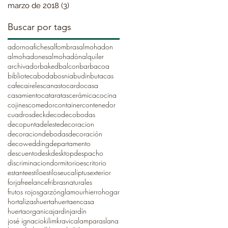
marzo de 2018
(3)
3 entradas
Buscar por tags
adorno
afiches
alfombras
almohadon
almohadones
almohadón
alquiler
archivador
baked
balcon
barbacoa
biblioteca
boda
bosnia
budin
butacas
cafe
caireles
canasto
cardo
casa
casamiento
cataratas
cerámica
cocina
cojines
comedor
container
contenedor
cuadros
deck
deco
decobodas
decopuntadeleste
decoracion
decoraciondebodas
decoración
decowedding
departamento
descuento
desk
desktop
despacho
discriminacion
dormitorio
escritorio
estante
estilo
estilos
eucaliptus
exterior
forja
freelance
fribrasnaturales
frutos rojos
garzón
glamour
hierro
hogar
hortalizas
huerta
huertaencasa
huertaorganica
jardin
jardín
josé ignacio
kilim
kravica
lamparas
lana