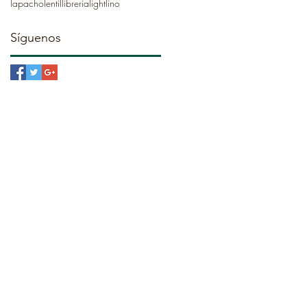
lapacho
lentil
libreria
light
lino
Síguenos